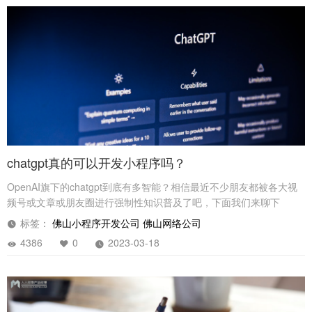
chatgpt真的可以开发小程序吗？
OpenAI旗下的chatgpt到底有多智能？相信最近不少朋友都被各大视
频号或文章或朋友圈进行强制性知识普及了吧，下面我们来聊下
chatgpt现状和未来。
标签：
佛山小程序开发公司
佛山网络公司
4386
0
2023-03-18