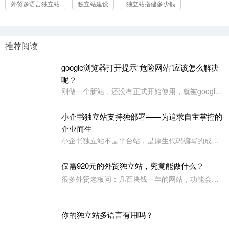
佛山小程序开发公司
小程序开发
小程序运营
独立站搭建
外贸多语言独立站
独立站建设
独立站搭建多少钱
推荐阅读
google浏览器打开提示“危险网站”应该怎么解决
呢？
刚做一个新站，还没有正式开始使用，就被google浏览器定义为“危险网站”了，其它浏览器没有任何提示或影响
小企书独立站支持独部署——为追求自主掌控的
企业而生
小企书独立站不是平台站，是原生代码编写的成品站。不依赖于任何第三方平台，所以是支持客户自行购买服务器，并把网站搭建在自己的服务器上使用！
仅需920元的外贸独立站，究竟能做什么？
很多外贸老板问：几百块钱一年的网站，功能会不会很简陋？小企书专业版本用实力告诉你：920元，足够打造一个专业级的外贸展示站。