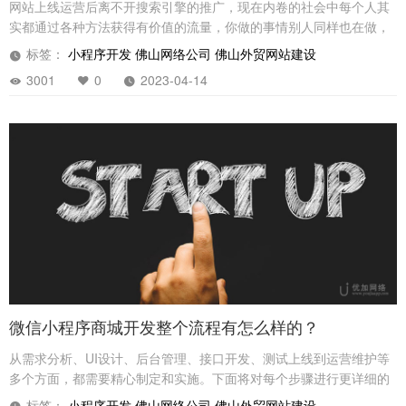
网站上线运营后离不开搜索引擎的推广，现在内卷的社会中每个人其
实都通过各种方法获得有价值的流量，你做的事情别人同样也在做，
所以未来拼的是团队、和认知了。
标签：
小程序开发
佛山网络公司
佛山外贸网站建设
3001
0
2023-04-14
微信小程序商城开发整个流程有怎么样的？
从需求分析、UI设计、后台管理、接口开发、测试上线到运营维护等
多个方面，都需要精心制定和实施。下面将对每个步骤进行更详细的
介绍。
标签：
小程序开发
佛山网络公司
佛山外贸网站建设