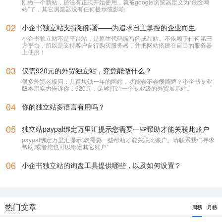
01
google浏览器打开提示“危险网站”应该怎么解决呢？
刚做一个新站，还没有正式开始使用，就被google浏览器定义为“危险网
站”了，其它浏览器没有任何提示或影响
02
小企书独立站支持独部署——为追求自主掌控的企业而生
小企书独立站不是平台站，是原生代码编写的成品站。不依赖于任何第三
方平台，所以是支持客户自行购买服务器，并把网站搭建在自己的服务器
上使用！
03
仅需920元的外贸独立站，究竟能做什么？
很多外贸老板问：几百块钱一年的网站，功能会不会很简陋？小企书专业
版本用实力告诉你：920元，足够打造一个专业级的外贸展示站。
04
你的独立站多语言有用吗？
05
独立站paypal绑定万里汇提示您需要一些帮助才能关联此账户
paypal绑定万里汇提示“您需要一些帮助才能关联此账户。请联系我们寻求
帮助,或者您也可以绑定其它账户”
06
小企书独立站的询盘工具提供哪些，以及如何设置？