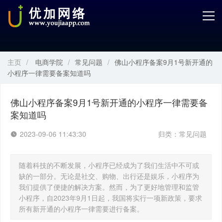
首页
产品中心
主页
/
电商学院
/
常见问题
/
佛山小程序备案9月1号新开通的
开发服务
小程序一律需要备案知道吗
解决方案
佛山小程序备案9月1号新开通的小程序一律需要备
案知道吗
案例解剖
2023-09-06 11:43:30
归类：
常见问题
电商学院
关于优加
随着科技的不断发展，小程序已经成为了我们生活中不可或
缺的一部分。无论是社交、购物、出行还是娱乐，小程序为
我们提供了便捷的解决方案。然而，为了更好地管理和监管
小程序，自2023年9月1日起，我国将实行一项新政策，要求
所有新开通的小程序一律需要进行备案。