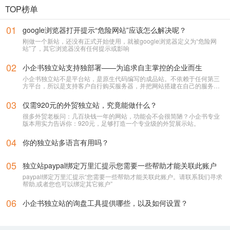
TOP榜单
01
google浏览器打开提示“危险网站”应该怎么解决呢？
刚做一个新站，还没有正式开始使用，就被google浏览器定义为“危险网
站”了，其它浏览器没有任何提示或影响
02
小企书独立站支持独部署——为追求自主掌控的企业而生
小企书独立站不是平台站，是原生代码编写的成品站。不依赖于任何第三
方平台，所以是支持客户自行购买服务器，并把网站搭建在自己的服务器
上使用！
03
仅需920元的外贸独立站，究竟能做什么？
很多外贸老板问：几百块钱一年的网站，功能会不会很简陋？小企书专业
版本用实力告诉你：920元，足够打造一个专业级的外贸展示站。
04
你的独立站多语言有用吗？
05
独立站paypal绑定万里汇提示您需要一些帮助才能关联此账户
paypal绑定万里汇提示“您需要一些帮助才能关联此账户。请联系我们寻求
帮助,或者您也可以绑定其它账户”
06
小企书独立站的询盘工具提供哪些，以及如何设置？