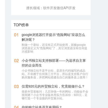
擅长领域：
软件开发
微信API开发
的
TOP榜单
01
google浏览器打开提示“危险网站”应该怎么
解决呢？
刚做一个新站，还没有正式开始使用，就被google
浏览器定义为“危险网站”了，其它浏览器没有任何提
示或影响
02
小企书独立站支持独部署——为追求自主掌
控的企业而生
小企书独立站不是平台站，是原生代码编写的成品
站。不依赖于任何第三方平台，所以是支持客户自行
购买服务器，并把网站搭建在自己的服务器上使用！
03
仅需920元的外贸独立站，究竟能做什么？
很多外贸老板问：几百块钱一年的网站，功能会不会
很简陋？小企书专业版本用实力告诉你：920元，足
够打造一个专业级的外贸展示站。
04
你的独立站多语言有用吗？