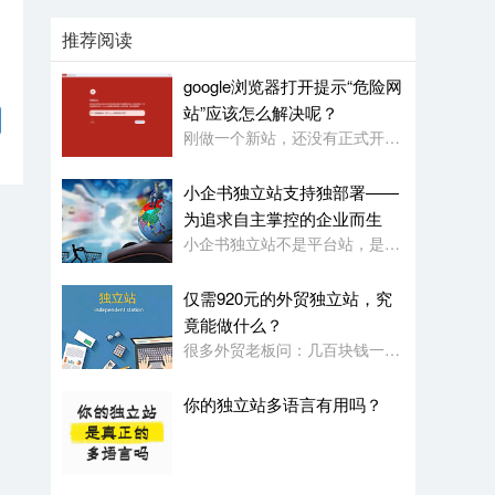
推荐阅读
google浏览器打开提示“危险网
站”应该怎么解决呢？
刚做一个新站，还没有正式开始使用，就被google浏览器定义为“危险网站”了，其它浏览器没有任何提示或影响
小企书独立站支持独部署——
为追求自主掌控的企业而生
小企书独立站不是平台站，是原生代码编写的成品站。不依赖于任何第三方平台，所以是支持客户自行购买服务器，并把网站搭建在自己的服务器上使用！
仅需920元的外贸独立站，究
竟能做什么？
很多外贸老板问：几百块钱一年的网站，功能会不会很简陋？小企书专业版本用实力告诉你：920元，足够打造一个专业级的外贸展示站。
你的独立站多语言有用吗？