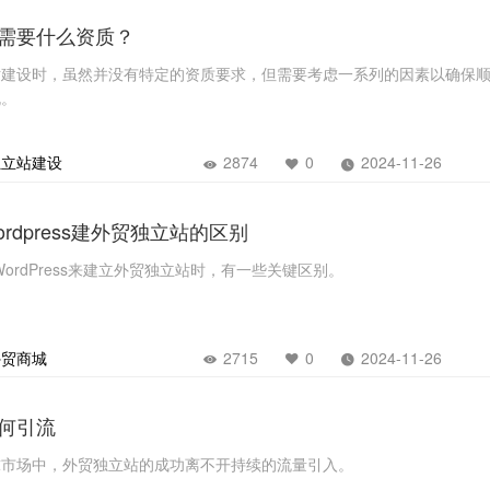
需要什么资质？
站建设时，虽然并没有特定的资质要求，但需要考虑一系列的因素以确保
规。
独立站建设
2874
0
2024-11-26
和wordpress建外贸独立站的区别
y和WordPress来建立外贸独立站时，有一些关键区别。
立即提交
外贸商城
2715
0
2024-11-26
何引流
球市场中，外贸独立站的成功离不开持续的流量引入。