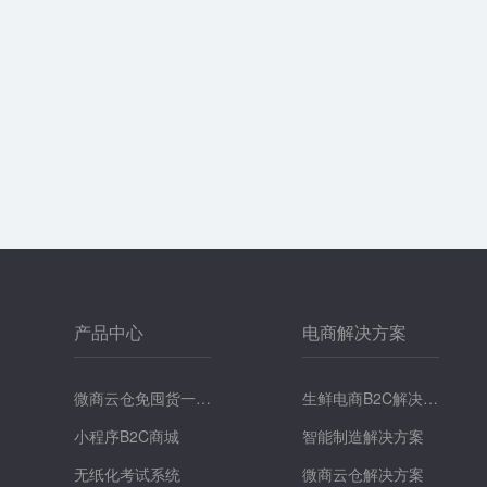
产品中心
电商解决方案
微商云仓免囤货一键
生鲜电商B2C解决方
提货系统
小程序B2C商城
案
智能制造解决方案
无纸化考试系统
微商云仓解决方案