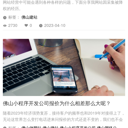
网站经营中可能会遇到各种各样的问题，下面分享我网站因采集被降
权的经历。
标签：
佛山建站
2730
0
2023-04-10
佛山小程序开发公司报价为什么相差那么大呢？
随着2023年经济强势复苏，接待客户的频率也和2019年对接得上了，
无论这世界怎么变打电话进来问报价的方式还是不变的，我们也不会
强制要求约谈见面才可以给出报价，基本上大致需求大致报价。
标签：
佛山做网站
佛山建站
佛山小程序开发公司
佛山网络公