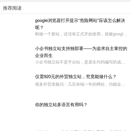
佛山小程序开发公司
小程序开发
小程序运营
独立站搭建
外贸多语言独立站
独立站建设
独立站搭建多少钱
推荐阅读
google浏览器打开提示“危险网站”应该怎么解决
呢？
刚做一个新站，还没有正式开始使用，就被google浏览器定义为“危险网站”了，其它浏览器没有任何提示或影响
小企书独立站支持独部署——为追求自主掌控的
企业而生
小企书独立站不是平台站，是原生代码编写的成品站。不依赖于任何第三方平台，所以是支持客户自行购买服务器，并把网站搭建在自己的服务器上使用！
仅需920元的外贸独立站，究竟能做什么？
很多外贸老板问：几百块钱一年的网站，功能会不会很简陋？小企书专业版本用实力告诉你：920元，足够打造一个专业级的外贸展示站。