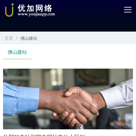
首页
产品中心
主页
/
佛山建站
开发服务
佛山建站
解决方案
案例解剖
电商学院
关于优加