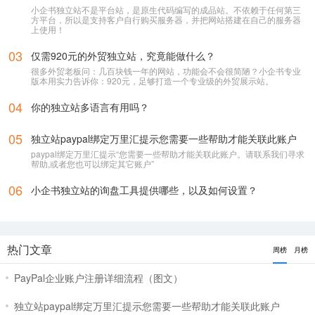
01
google浏览器打开提示“危险网站”应该怎么解决呢？
刚做一个新站，还没有正式开始使用，就被google浏览器定义为“危险网
站”了，其它浏览器没有任何提示或影响
02
小企书独立站支持独部署——为追求自主掌控的企业而生
小企书独立站不是平台站，是原生代码编写的成品站。不依赖于任何第三
方平台，所以是支持客户自行购买服务器，并把网站搭建在自己的服务器
上使用！
03
仅需920元的外贸独立站，究竟能做什么？
很多外贸老板问：几百块钱一年的网站，功能会不会很简陋？小企书专业
版本用实力告诉你：920元，足够打造一个专业级的外贸展示站。
04
你的独立站多语言有用吗？
05
独立站paypal绑定万里汇提示您需要一些帮助才能关联此账户
paypal绑定万里汇提示“您需要一些帮助才能关联此账户。请联系我们寻求
帮助,或者您也可以绑定其它账户”
06
小企书独立站的询盘工具提供哪些，以及如何设置？