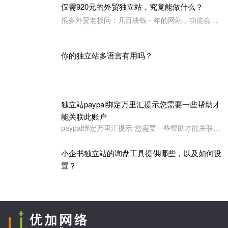
小企书独立站支持独部署——为追求自主掌控的
企业而生
小企书独立站不是平台站，是原生代码编写的成品站。不依赖于任何第三方平台，所以是支持客户自行购买服务器，并把网站搭建在自己的服务器上使用！
仅需920元的外贸独立站，究竟能做什么？
很多外贸老板问：几百块钱一年的网站，功能会不会很简陋？小企书专业版本用实力告诉你：920元，足够打造一个专业级的外贸展示站。
你的独立站多语言有用吗？
独立站paypal绑定万里汇提示您需要一些帮助才
能关联此账户
paypal绑定万里汇提示“您需要一些帮助才能关联此账户。请联系我们寻求帮助,或者您也可以绑定其它账户”
小企书独立站的询盘工具提供哪些，以及如何设
置？