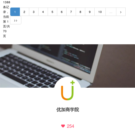
标签：
佛山网站建设
佛山网站制作
佛山h5响应式网站制作
1816
0
2022-07-23
共
1388
条记
录，
1
2
3
4
5
6
7
8
9
10
…
>
当前
>>
第 1
页/共
70
页