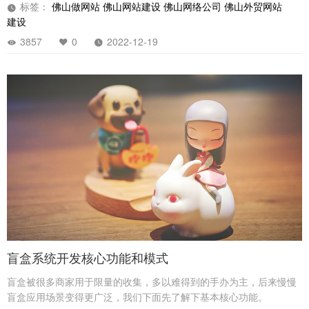
过的一步。本文以网站开发能够给企业带来的有效收益为主题，分析
标签：
佛山做网站
佛山网站建设
佛山网络公司
佛山外贸网站
网站开发给企业带来的好处，以及借助网站实现的流量，品牌识别和
建设
营销活动。
3857
0
2022-12-19
盲盒系统开发核心功能和模式
盲盒被很多商家用于限量的收集，多以难得到的手办为主，后来慢慢
盲盒应用场景变得更广泛，我们下面先了解下基本核心功能。