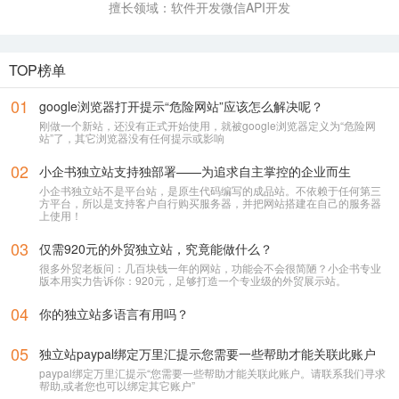
优加商学院
254
擅长领域：
软件开发
微信API开发
TOP榜单
01
google浏览器打开提示“危险网站”应该怎么解决呢？
刚做一个新站，还没有正式开始使用，就被google浏览器定义为“危险网
站”了，其它浏览器没有任何提示或影响
02
小企书独立站支持独部署——为追求自主掌控的企业而生
小企书独立站不是平台站，是原生代码编写的成品站。不依赖于任何第三
方平台，所以是支持客户自行购买服务器，并把网站搭建在自己的服务器
上使用！
03
仅需920元的外贸独立站，究竟能做什么？
很多外贸老板问：几百块钱一年的网站，功能会不会很简陋？小企书专业
版本用实力告诉你：920元，足够打造一个专业级的外贸展示站。
04
你的独立站多语言有用吗？