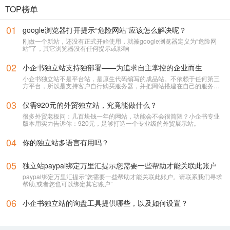
TOP榜单
01
google浏览器打开提示“危险网站”应该怎么解决呢？
刚做一个新站，还没有正式开始使用，就被google浏览器定义为“危险网
站”了，其它浏览器没有任何提示或影响
02
小企书独立站支持独部署——为追求自主掌控的企业而生
小企书独立站不是平台站，是原生代码编写的成品站。不依赖于任何第三
方平台，所以是支持客户自行购买服务器，并把网站搭建在自己的服务器
上使用！
03
仅需920元的外贸独立站，究竟能做什么？
很多外贸老板问：几百块钱一年的网站，功能会不会很简陋？小企书专业
版本用实力告诉你：920元，足够打造一个专业级的外贸展示站。
04
你的独立站多语言有用吗？
05
独立站paypal绑定万里汇提示您需要一些帮助才能关联此账户
paypal绑定万里汇提示“您需要一些帮助才能关联此账户。请联系我们寻求
帮助,或者您也可以绑定其它账户”
06
小企书独立站的询盘工具提供哪些，以及如何设置？