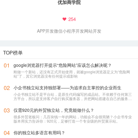
优加商学院
254
APP开发
微信小程序开发
网站开发
TOP榜单
01
google浏览器打开提示“危险网站”应该怎么解决呢？
刚做一个新站，还没有正式开始使用，就被google浏览器定义为“危险网
站”了，其它浏览器没有任何提示或影响
02
小企书独立站支持独部署——为追求自主掌控的企业而生
小企书独立站不是平台站，是原生代码编写的成品站。不依赖于任何第三
方平台，所以是支持客户自行购买服务器，并把网站搭建在自己的服务器
上使用！
03
仅需920元的外贸独立站，究竟能做什么？
很多外贸老板问：几百块钱一年的网站，功能会不会很简陋？小企书专业
版本用实力告诉你：920元，足够打造一个专业级的外贸展示站。
04
你的独立站多语言有用吗？