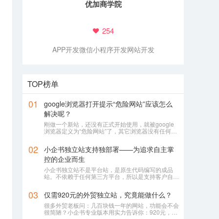
优加商学院
254
APP开发
微信小程序开发
网站开发
TOP榜单
01
google浏览器打开提示“危险网站”应该怎么
解决呢？
刚做一个新站，还没有正式开始使用，就被google
浏览器定义为“危险网站”了，其它浏览器没有任何提
示或影响
02
小企书独立站支持独部署——为追求自主掌
控的企业而生
小企书独立站不是平台站，是原生代码编写的成品
站。不依赖于任何第三方平台，所以是支持客户自行
购买服务器，并把网站搭建在自己的服务器上使用！
03
仅需920元的外贸独立站，究竟能做什么？
很多外贸老板问：几百块钱一年的网站，功能会不会
很简陋？小企书专业版本用实力告诉你：920元，足
够打造一个专业级的外贸展示站。