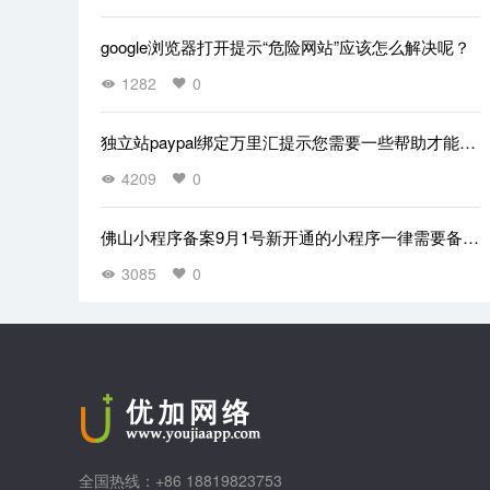
google浏览器打开提示“危险网站”应该怎么解决呢？
1282
0
独立站paypal绑定万里汇提示您需要一些帮助才能关
联此账户
4209
0
佛山小程序备案9月1号新开通的小程序一律需要备案
知道吗
3085
0
全国热线：+86 18819823753