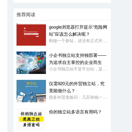
推荐阅读
google浏览器打开提示“危险网
站”应该怎么解决呢？
刚做一个新站，还没有正式开始使用，就被google浏览器定义为“危险网站”了，其它浏览器没有任何提示或影响
小企书独立站支持独部署——
为追求自主掌控的企业而生
小企书独立站不是平台站，是原生代码编写的成品站。不依赖于任何第三方平台，所以是支持客户自行购买服务器，并把网站搭建在自己的服务器上使用！
仅需920元的外贸独立站，究
竟能做什么？
很多外贸老板问：几百块钱一年的网站，功能会不会很简陋？小企书专业版本用实力告诉你：920元，足够打造一个专业级的外贸展示站。
你的独立站多语言有用吗？