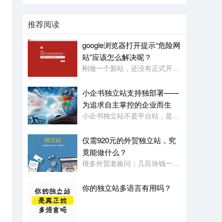
推荐阅读
google浏览器打开提示“危险网
站”应该怎么解决呢？
刚做一个新站，还没有正式开始使用，就被google浏览器定义为“危险网站”了，其它浏览器没有任何提示或影响
小企书独立站支持独部署——
为追求自主掌控的企业而生
小企书独立站不是平台站，是原生代码编写的成品站。不依赖于任何第三方平台，所以是支持客户自行购买服务器，并把网站搭建在自己的服务器上使用！
仅需920元的外贸独立站，究
竟能做什么？
很多外贸老板问：几百块钱一年的网站，功能会不会很简陋？小企书专业版本用实力告诉你：920元，足够打造一个专业级的外贸展示站。
你的独立站多语言有用吗？