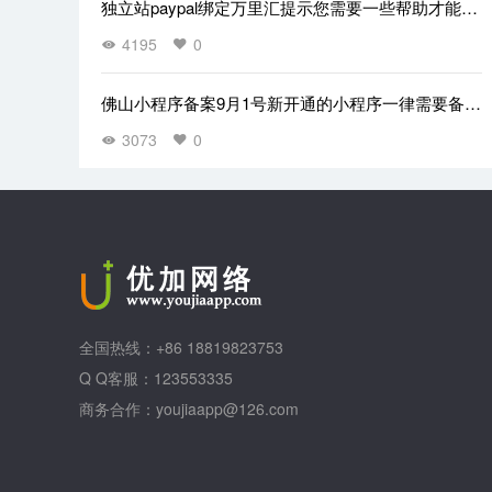
独立站paypal绑定万里汇提示您需要一些帮助才能关
联此账户
4195
0
佛山小程序备案9月1号新开通的小程序一律需要备案
知道吗
3073
0
全国热线：+86 18819823753
Q Q客服：123553335
商务合作：youjiaapp@126.com