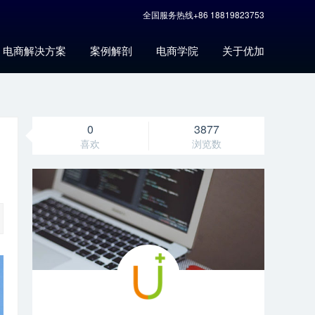
全国服务热线+86 18819823753
电商解决方案
案例解剖
电商学院
关于优加
0
3877
喜欢
浏览数