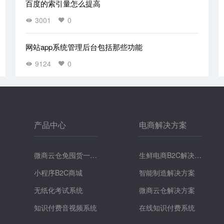
百度的索引量怎么提高
3001
0
网站app系统管理后台包括那些功能
9124
0
产品中心
电商解决方案
微商云仓免囤货一键
生鲜电商B2C解决方
提货系统
小程序B2C商城
案
智能制造解决方案
无纸化考试系统
微商云仓解决方案
知识付费音视频系统
在线知识付费系统