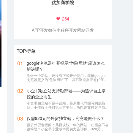
优加商学院
254
APP开发
微信小程序开发
网站开发
TOP榜单
01
google浏览器打开提示“危险网站”应该怎么
解决呢？
刚做一个新站，还没有正式开始使用，就被google
浏览器定义为“危险网站”了，其它浏览器没有任何提
示或影响
02
小企书独立站支持独部署——为追求自主掌
控的企业而生
小企书独立站不是平台站，是原生代码编写的成品
站。不依赖于任何第三方平台，所以是支持客户自行
购买服务器，并把网站搭建在自己的服务器上使用！
03
仅需920元的外贸独立站，究竟能做什么？
很多外贸老板问：几百块钱一年的网站，功能会不会
很简陋？小企书专业版本用实力告诉你：920元，足
够打造一个专业级的外贸展示站。