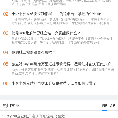
站”了，其它浏览器没有任何提示或影响
02
小企书独立站支持独部署——为追求自主掌控的企业而生
小企书独立站不是平台站，是原生代码编写的成品站。不依赖于任何第三
方平台，所以是支持客户自行购买服务器，并把网站搭建在自己的服务器
上使用！
03
仅需920元的外贸独立站，究竟能做什么？
很多外贸老板问：几百块钱一年的网站，功能会不会很简陋？小企书专业
版本用实力告诉你：920元，足够打造一个专业级的外贸展示站。
04
你的独立站多语言有用吗？
05
独立站paypal绑定万里汇提示您需要一些帮助才能关联此账户
paypal绑定万里汇提示“您需要一些帮助才能关联此账户。请联系我们寻求
立即提交
帮助,或者您也可以绑定其它账户”
06
小企书独立站的询盘工具提供哪些，以及如何设置？
热门文章
周榜
月榜
PayPal企业账户注册详细流程（图文）