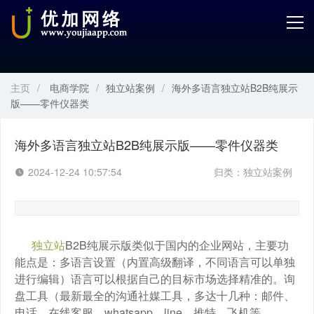
首页
产品中心
主页
/
电商学院
/
独立站案例
/
海外多语言独立站B2B纯展示
开发服务
版——零件仪器类
解决方案
海外多语言独立站B2B纯展示版——零件仪器类
案例解剖
2024-12-24 10:57:54
归类：
独立站案例
电商学院
关于优加
独立站
B2B纯展示版类似于国内的企业网站，主要功
能点是：多语言设置（内置高级翻译，不同语言可以单独
进行编辑）语言可以根据自己的目标市场选择精准的。询
盘工具（最新最全的沟通社媒工具，多达十几种：邮件、
电话、在线客服、whatsapp、line、推特、飞机等