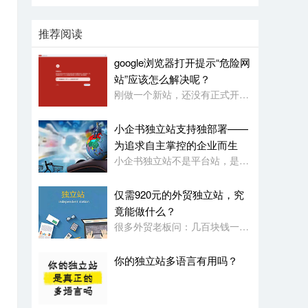
推荐阅读
google浏览器打开提示“危险网
站”应该怎么解决呢？
刚做一个新站，还没有正式开始使用，就被google浏览器定义为“危险网站”了，其它浏览器没有任何提示或影响
小企书独立站支持独部署——
为追求自主掌控的企业而生
小企书独立站不是平台站，是原生代码编写的成品站。不依赖于任何第三方平台，所以是支持客户自行购买服务器，并把网站搭建在自己的服务器上使用！
仅需920元的外贸独立站，究
竟能做什么？
很多外贸老板问：几百块钱一年的网站，功能会不会很简陋？小企书专业版本用实力告诉你：920元，足够打造一个专业级的外贸展示站。
你的独立站多语言有用吗？