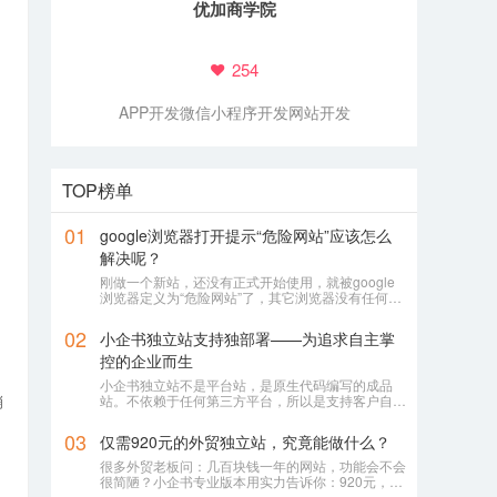
优加商学院
254
APP开发
微信小程序开发
网站开发
TOP榜单
01
google浏览器打开提示“危险网站”应该怎么
解决呢？
刚做一个新站，还没有正式开始使用，就被google
浏览器定义为“危险网站”了，其它浏览器没有任何提
示或影响
02
小企书独立站支持独部署——为追求自主掌
控的企业而生
小企书独立站不是平台站，是原生代码编写的成品
销
站。不依赖于任何第三方平台，所以是支持客户自行
购买服务器，并把网站搭建在自己的服务器上使用！
03
仅需920元的外贸独立站，究竟能做什么？
很多外贸老板问：几百块钱一年的网站，功能会不会
很简陋？小企书专业版本用实力告诉你：920元，足
够打造一个专业级的外贸展示站。