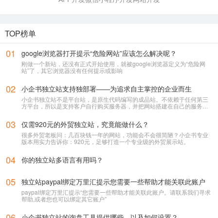
TOP榜单
01
google浏览器打开提示“危险网站”应该怎么解决呢？
刚做一个新站，还没有正式开始使用，就被google浏览器定义为“危险网
站”了，其它浏览器没有任何提示或影响
02
小企书独立站支持独部署——为追求自主掌控的企业而生
小企书独立站不是平台站，是原生代码编写的成品站。不依赖于任何第三
方平台，所以是支持客户自行购买服务器，并把网站搭建在自己的服务器
上使用！
03
仅需920元的外贸独立站，究竟能做什么？
很多外贸老板问：几百块钱一年的网站，功能会不会很简陋？小企书专业
版本用实力告诉你：920元，足够打造一个专业级的外贸展示站。
04
你的独立站多语言有用吗？
05
独立站paypal绑定万里汇提示您需要一些帮助才能关联此账户
paypal绑定万里汇提示“您需要一些帮助才能关联此账户。请联系我们寻求
帮助,或者您也可以绑定其它账户”
06
小企书独立站的询盘工具提供哪些，以及如何设置？