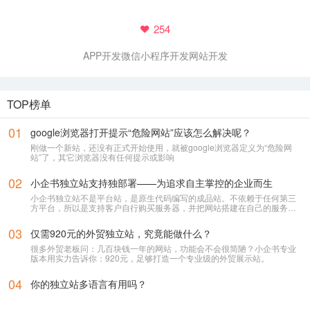
254
APP开发
微信小程序开发
网站开发
TOP榜单
立即提交
01
google浏览器打开提示“危险网站”应该怎么解决呢？
刚做一个新站，还没有正式开始使用，就被google浏览器定义为“危险网
站”了，其它浏览器没有任何提示或影响
02
小企书独立站支持独部署——为追求自主掌控的企业而生
小企书独立站不是平台站，是原生代码编写的成品站。不依赖于任何第三
方平台，所以是支持客户自行购买服务器，并把网站搭建在自己的服务器
上使用！
03
仅需920元的外贸独立站，究竟能做什么？
很多外贸老板问：几百块钱一年的网站，功能会不会很简陋？小企书专业
版本用实力告诉你：920元，足够打造一个专业级的外贸展示站。
04
你的独立站多语言有用吗？