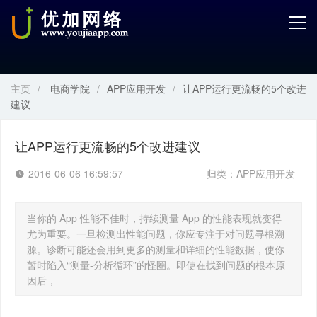
首页
产品中心
主页
/
电商学院
/
APP应用开发
/
让APP运行更流畅的5个改进
开发服务
建议
解决方案
让APP运行更流畅的5个改进建议
案例解剖
2016-06-06 16:59:57
归类：
APP应用开发
电商学院
当你的 App 性能不佳时，持续测量 App 的性能表现就变得
尤为重要。一旦检测出性能问题，你应专注于对问题寻根溯
关于优加
源。诊断可能还会用到更多的测量和详细的性能数据，使你
暂时陷入“测量-分析循环”的怪圈。即使在找到问题的根本原
因后，